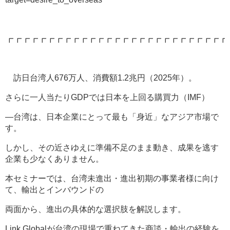
┏┏┏┏┏┏┏┏┏┏┏┏┏┏┏┏┏┏┏┏┏┏┏┏┏┏┏
訪日台湾人676万人、消費額1.2兆円（2025年）。
さらに一人当たりGDPでは日本を上回る購買力（IMF）
―台湾は、日本企業にとって最も「身近」なアジア市場で
す。
しかし、その近さゆえに準備不足のまま動き、成果を逃す
企業も少なくありません。
本セミナーでは、台湾未進出・進出初期の事業者様に向け
て、輸出とインバウンドの
両面から、進出の具体的な選択肢を解説します。
Link Globalが台湾の現場で重ねてきた商談・輸出の経験を