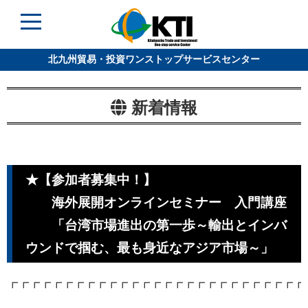
北九州貿易・投資ワンストップサービスセンター
新着情報
★【参加者募集中！】
海外展開オンラインセミナー 入門講座
「台湾市場進出の第一歩～輸出とインバ
ウンドで掴む、最も身近なアジア市場～」
┏┏┏┏┏┏┏┏┏┏┏┏┏┏┏┏┏┏┏┏┏┏┏┏┏┏┏