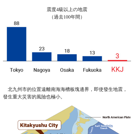
震度4級以上の地震
（過去100年間）
北九州市的位置遠離南海海槽板塊邊界，即使發生地震，
發生重大災害的風險也極小。