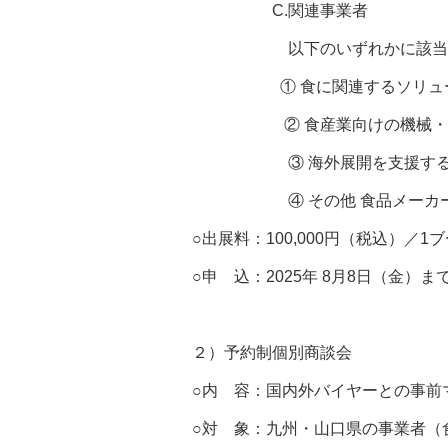
C.関連事業者
以下のいずれかに該当する事
① 食に関連するソリューシ
② 食産業向けの機械・技術
③ 海外展開を支援する公
④ その他 食品メーカーの
○出展料：100,000円（税込）／1ブース
○申 込：2025年 8月8日（金）ま
２）予約制個別商談会
○内 容：国内外バイヤーとの事前
○対 象：九州・山口県の事業者（