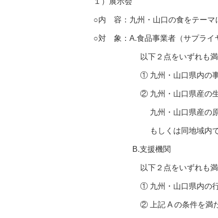
１）展示会
○内 容：九州・山口の食をテーマ
○対 象：A.食品事業者（サプライ
以下２点をいずれも満た
① 九州・山口県内の事業
② 九州・山口県産の生鮮
九州・山口県産の原材料
もしくは同地域内で製造・
B.支援機関
以下２点をいずれも満た
① 九州・山口県内の行政、
② 上記 A の条件を満たし