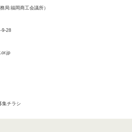
会（事務局:福岡商工会議所）
9-28
t.or.jp
展者募集チラシ