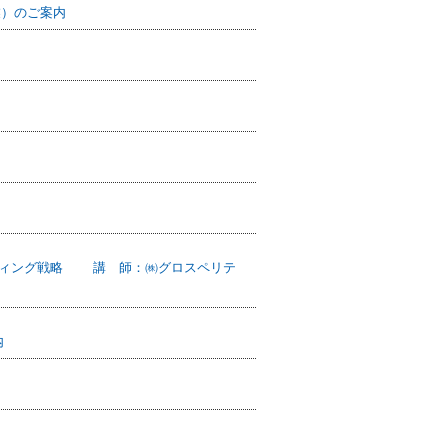
業）のご案内
ディング戦略 講 師：㈱グロスペリテ
内