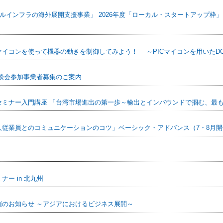
ルインフラの海外展開支援事業」 2026年度「ローカル・スタートアップ枠」
イコンを使って機器の動きを制御してみよう！ ～PICマイコンを用いたD
談会参加事業者募集のご案内
セミナー入門講座 「台湾市場進出の第一歩～輸出とインバウンドで掴む、最
従業員とのコミュニケーションのコツ」ベーシック・アドバンス（7・8月開
ー in 北九州
のお知らせ ～アジアにおけるビジネス展開～