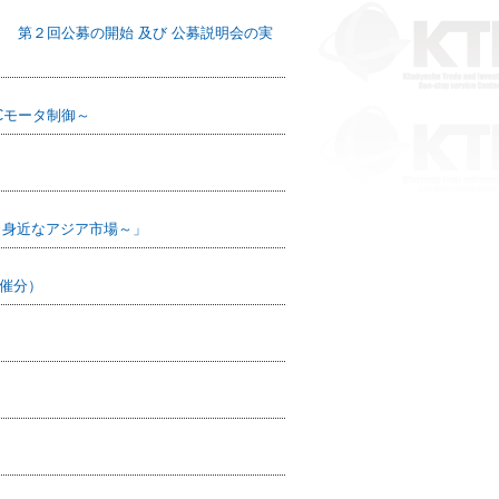
 第２回公募の開始 及び 公募説明会の実
Cモータ制御～
も身近なアジア市場～」
催分）