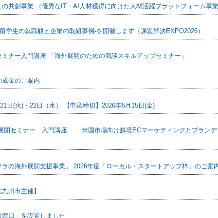
の共創事業 （優秀なIT・AI人材獲得に向けた人材活躍プラットフォーム事
留学生の就職観と企業の取組事例-を開催します（課題解決EXPO2026）
セミナー入門講座 「海外展開のための商談スキルアップセミナー」
助成金のご案内
1日(火)・22日（水） 【申込締切】2026年5月15日(金)
展開セミナー 入門講座 米国市場向け越境ECマーケティングとブラン
ラの海外展開支援事業」 2026年度「ローカル・スタートアップ枠」のご案
北九州市主催】
談窓口」を設置しました